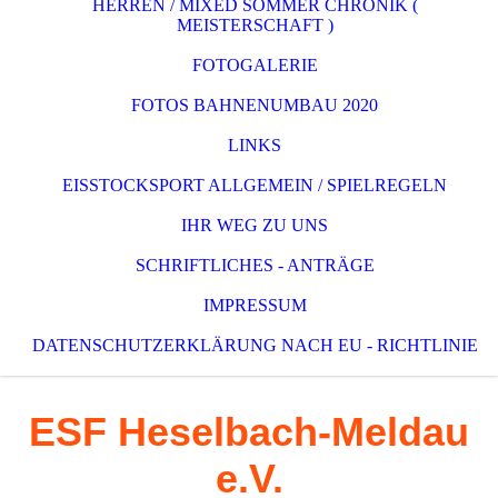
HERREN / MIXED SOMMER CHRONIK (
MEISTERSCHAFT )
FOTOGALERIE
FOTOS BAHNENUMBAU 2020
LINKS
EISSTOCKSPORT ALLGEMEIN / SPIELREGELN
IHR WEG ZU UNS
SCHRIFTLICHES - ANTRÄGE
IMPRESSUM
DATENSCHUTZERKLÄRUNG NACH EU - RICHTLINIE
ESF Heselbach-Meldau
e.V.