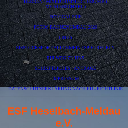
HERREN / MIXED SOMMER CHRONIK (
MEISTERSCHAFT )
FOTOGALERIE
FOTOS BAHNENUMBAU 2020
LINKS
EISSTOCKSPORT ALLGEMEIN / SPIELREGELN
IHR WEG ZU UNS
SCHRIFTLICHES - ANTRÄGE
IMPRESSUM
DATENSCHUTZERKLÄRUNG NACH EU - RICHTLINIE
ESF Heselbach-Meldau
e.V.