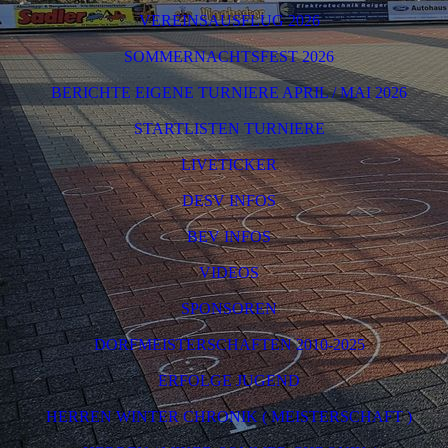
VEREINSAUSFLUG 2026
SOMMERNACHTSFEST 2026
BERICHTE EIGENE TURNIERE APRIL / MAI 2026
STARTLISTEN TURNIERE
LIVETICKER
DESV INFOS
BEV INFOS
VIDEOS
SPONSOREN
DORFMEISTERSCHAFTEN 2010-2025
ERFOLGE JUGEND
HERREN WINTER CHRONIK ( MEISTERSCHAFT )