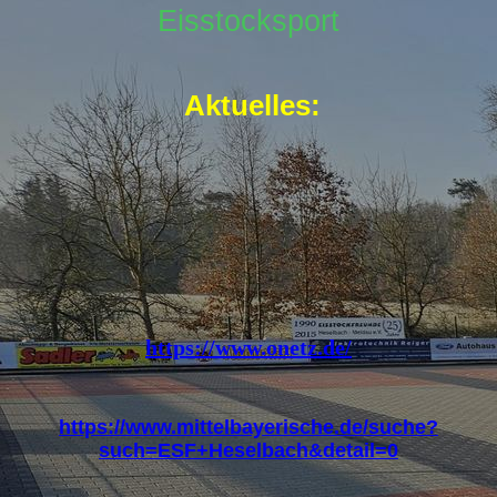
Eisstocksport
Aktuelles:
https://www.onetz.de/
https://www.mittelbayerische.de/suche?
such=ESF+Heselbach&detail=0